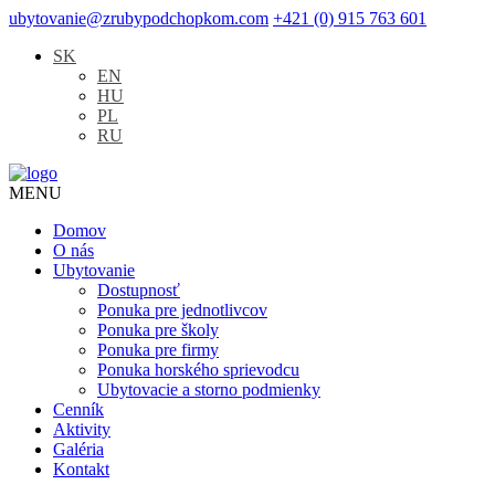
ubytovanie@zrubypodchopkom.com
+421 (0) 915 763 601
SK
EN
HU
PL
RU
MENU
Domov
O nás
Ubytovanie
Dostupnosť
Ponuka pre jednotlivcov
Ponuka pre školy
Ponuka pre firmy
Ponuka horského sprievodcu
Ubytovacie a storno podmienky
Cenník
Aktivity
Galéria
Kontakt