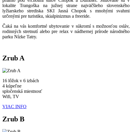
priamo pod vrcholmi štítov Chopok a Ďumbier. Situované sú v
lokalite Trangoška na južnej strane najväčšieho slovenského
lyžiarskeho strediska SKI Jasná Chopok s mnohými svahmi
určenými pre turistiku, skialpinizmus a freeride.
Čaká na vás komfortné ubytovanie v súkromí s možnosťou osláv,
rodinných stretnutí alebo pre relax v nádhernej prírode národného
parku Nízke Tatry.
Zrub A
16 lôžok v 6 izbách
4 kúpeľne
spločenská miestnosť
Wifi, TV
VIAC INFO
Zrub B