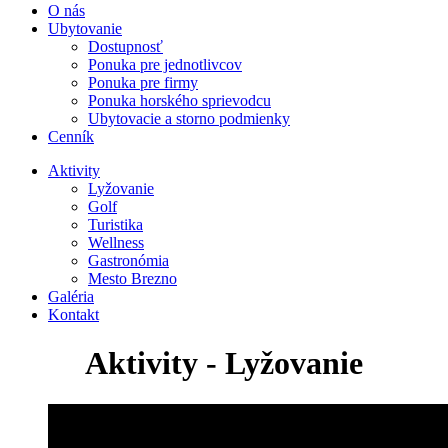
O nás
Ubytovanie
Dostupnosť
Ponuka pre jednotlivcov
Ponuka pre firmy
Ponuka horského sprievodcu
Ubytovacie a storno podmienky
Cenník
Aktivity
Lyžovanie
Golf
Turistika
Wellness
Gastronómia
Mesto Brezno
Galéria
Kontakt
Aktivity - Lyžovanie