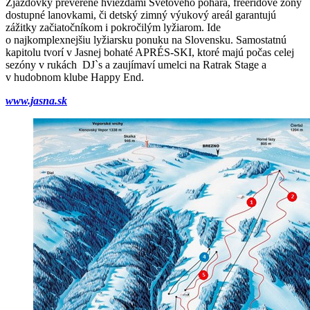
Zjazdovky preverené hviezdami Svetového pohára, freeridové zóny
dostupné lanovkami, či detský zimný výukový areál garantujú
zážitky začiatočníkom i pokročilým lyžiarom. Ide
o najkomplexnejšiu lyžiarsku ponuku na Slovensku. Samostatnú
kapitolu tvorí v Jasnej bohaté APRÉS-SKI, ktoré majú počas celej
sezóny v rukách DJ`s a zaujímaví umelci na Ratrak Stage a
v hudobnom klube Happy End.
www.jasna.sk