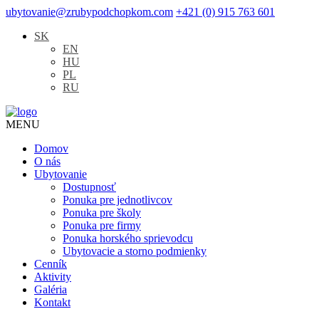
ubytovanie@zrubypodchopkom.com
+421 (0) 915 763 601
SK
EN
HU
PL
RU
MENU
Domov
O nás
Ubytovanie
Dostupnosť
Ponuka pre jednotlivcov
Ponuka pre školy
Ponuka pre firmy
Ponuka horského sprievodcu
Ubytovacie a storno podmienky
Cenník
Aktivity
Galéria
Kontakt