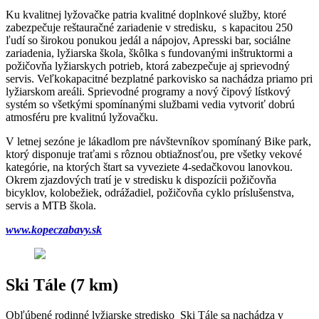
Ku kvalitnej lyžovačke patria kvalitné doplnkové služby, ktoré
zabezpečuje reštauračné zariadenie v stredisku, s kapacitou 250
ľudí so širokou ponukou jedál a nápojov, Apresski bar, sociálne
zariadenia, lyžiarska škola, škôlka s fundovanými inštruktormi a
požičovňa lyžiarskych potrieb, ktorá zabezpečuje aj sprievodný
servis. Veľkokapacitné bezplatné parkovisko sa nachádza priamo pri
lyžiarskom areáli. Sprievodné programy a nový čipový lístkový
systém so všetkými spomínanými službami vedia vytvoriť dobrú
atmosféru pre kvalitnú lyžovačku.
V letnej sezóne je lákadlom pre návštevníkov spomínaný Bike park,
ktorý disponuje traťami s rôznou obtiažnosťou, pre všetky vekové
kategórie, na ktorých štart sa vyveziete 4-sedačkovou lanovkou.
Okrem zjazdových tratí je v stredisku k dispozícii požičovňa
bicyklov, kolobežiek, odrážadiel, požičovňa cyklo príslušenstva,
servis a MTB škola.
www.kopeczabavy.sk
Ski Tále (7 km)
Obľúbené rodinné lyžiarske stredisko Ski Tále sa nachádza v