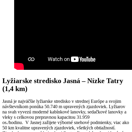
Lyžiarske stredisko Jasná – Nízke Tatry
(1,4 km)
Jasná je najväčšie lyžiarske stredisko v strednej Európe a svojim
návštevníkom ponúka 50.740 m upravených zjazdoviek. Lyžiarov
na svah vyvezú moderné kabínkové lanovky, sedačkové lanovky a
vleky s celkovou prepravnou kapacitou 31.959
os./hodinu. V Jasnej zažijete výborné snehové podmienky, viac ako
50 km kvalitne upravených zjazdoviek, všetkých obtiažností.