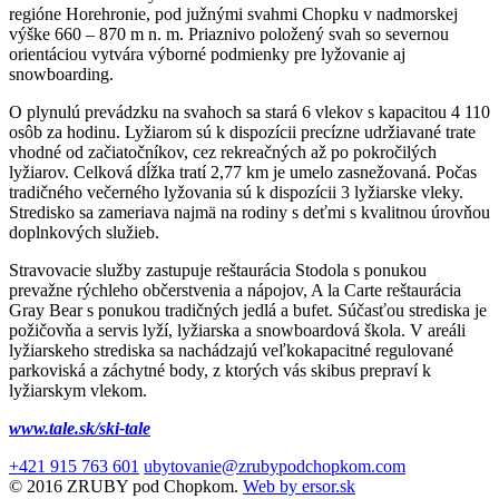
regióne Horehronie, pod južnými svahmi Chopku v nadmorskej
výške 660 – 870 m n. m. Priaznivo položený svah so severnou
orientáciou vytvára výborné podmienky pre lyžovanie aj
snowboarding.
O plynulú prevádzku na svahoch sa stará 6 vlekov s kapacitou 4 110
osôb za hodinu. Lyžiarom sú k dispozícii precízne udržiavané trate
vhodné od začiatočníkov, cez rekreačných až po pokročilých
lyžiarov. Celková dĺžka tratí 2,77 km je umelo zasnežovaná. Počas
tradičného večerného lyžovania sú k dispozícii 3 lyžiarske vleky.
Stredisko sa zameriava najmä na rodiny s deťmi s kvalitnou úrovňou
doplnkových služieb.
Stravovacie služby zastupuje reštaurácia Stodola s ponukou
prevažne rýchleho občerstvenia a nápojov, A la Carte reštaurácia
Gray Bear s ponukou tradičných jedlá a bufet. Súčasťou strediska je
požičovňa a servis lyží, lyžiarska a snowboardová škola. V areáli
lyžiarskeho strediska sa nachádzajú veľkokapacitné regulované
parkoviská a záchytné body, z ktorých vás skibus prepraví k
lyžiarskym vlekom.
www.tale.sk/ski-tale
+421 915 763 601
ubytovanie@zrubypodchopkom.com
© 2016 ZRUBY pod Chopkom.
Web by ersor.sk